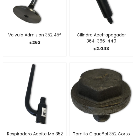
Valvula Admision 352 45°
Cilindro Acel-apagador
364-366-449
263
$
2.043
$
Respiradero Aceite Mb 352
Tornillo Cigueñal 352 Corto