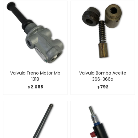
Valvula Freno Motor Mb
Valvula Bomba Aceite
1318
366-366a
2.068
792
$
$