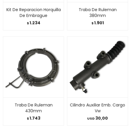
Kit De Reparacion Horquilla
Traba De Ruleman
De Embrague
380mm
1.234
1.901
$
$
Traba De Ruleman
Cilindro Auxiliar Emb. Cargo
430mm
Vw
1.743
30,00
$
USD