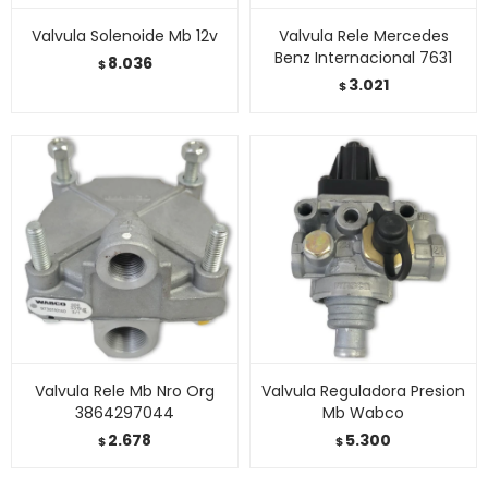
Valvula Solenoide Mb 12v
Valvula Rele Mercedes
Benz Internacional 7631
8.036
$
3.021
$
Valvula Rele Mb Nro Org
Valvula Reguladora Presion
3864297044
Mb Wabco
2.678
5.300
$
$