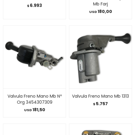
Mb Farj
6.993
$
180,00
USD
Valvula Freno Mano Mb Nº
Valvula Freno Mano Mb 1313
Org 3454307309
5.757
$
181,50
USD