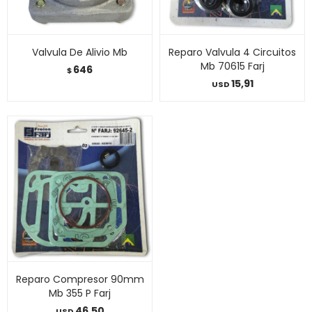
Valvula De Alivio Mb
Reparo Valvula 4 Circuitos
Mb 70615 Farj
646
$
15,91
USD
Reparo Compresor 90mm
Mb 355 P Farj
46,50
USD