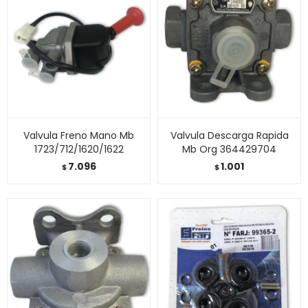
Valvula Freno Mano Mb
Valvula Descarga Rapida
1723/712/1620/1622
Mb Org 364429704
7.096
1.001
$
$