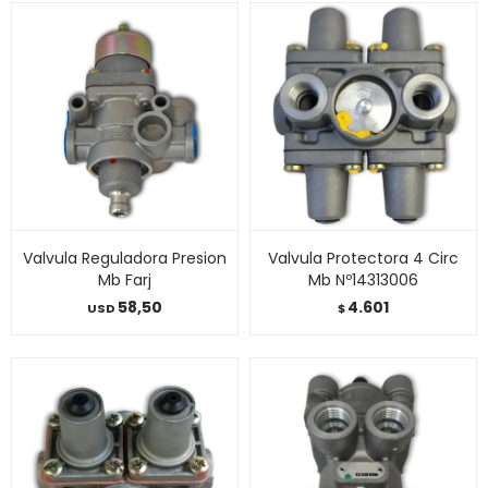
Valvula Reguladora Presion
Valvula Protectora 4 Circ
Mb Farj
Mb Nº14313006
58,50
4.601
USD
$