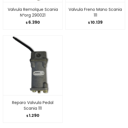
Valvula Remolque Scania
Valvula Freno Mano Scania
Nºorg 290021
111
6.390
10.139
$
$
Reparo Valvula Pedal
Scania 111
1.290
$