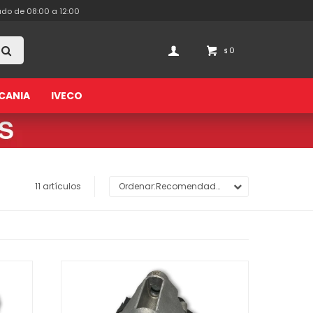
ado de 08:00 a 12:00
0
$
CANIA
IVECO
11 artículos
Recomendados