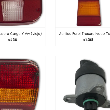
rasero Cargo Y Vw (viejo)
Acrilico Farol Trasero Iveco T
235
1.318
$
$