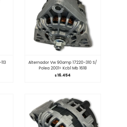
-113
Alternador Vw 90amp 17220-310 S/
Polea 2001< Kcb1 Mb 1618
16.454
$