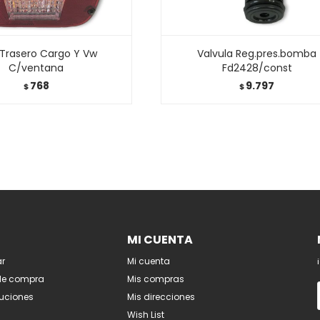
 Trasero Cargo Y Vw
Valvula Reg.pres.bomba
C/ventana
Fd2428/const
768
9.797
$
$
MI CUENTA
r
Mi cuenta
de compra
Mis compras
luciones
Mis direcciones
Wish List