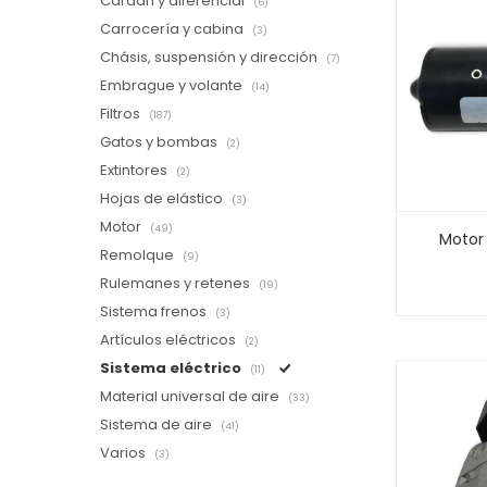
Cardan y diferencial
(6)
Carrocería y cabina
(3)
Chásis, suspensión y dirección
(7)
Embrague y volante
(14)
Filtros
(187)
Gatos y bombas
(2)
Extintores
(2)
Hojas de elástico
(3)
Motor
(49)
Motor 
Remolque
(9)
Rulemanes y retenes
(19)
Sistema frenos
(3)
Artículos eléctricos
(2)
Sistema eléctrico
(11)
Material universal de aire
(33)
Sistema de aire
(41)
Varios
(3)