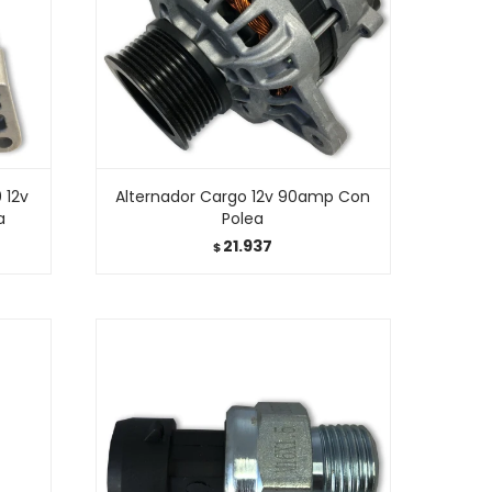
 12v
Alternador Cargo 12v 90amp Con
a
Polea
21.937
$