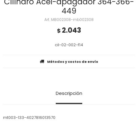
Cilindro Acel-apagador 364-366-
449
MB002308-mb002308
2.043
$
cil-02-002-f14
Métodos y costos de envío
Descripción
mt003-133-4027816013570