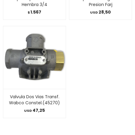
Hembra 3/4
Presion Farj
1.567
28,50
$
USD
Valvula Dos Vias Transf.
Wabco Constel.(45270)
47,25
USD