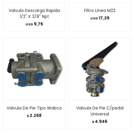
Valvula Descarga Rapida
Filtro Linea M22
1/2" X 3/8" Npt
17,25
USD
9,75
USD
Valvula De Pie Tipo Wabco
Valvula De Pie C/pedal
Universal
2.268
$
4.946
$