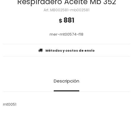
Respiradero Aceite Mb 352
MB002581-mb002581
881
$
mer-mt00574-f18
Métodos y costos de envío
Descripción
mt0051