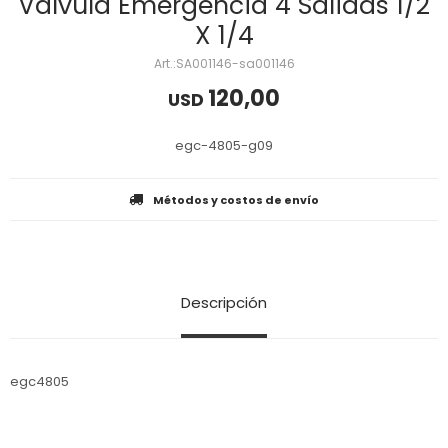
Valvula Emergencia 4 Salidas 1/2
X 1/4
SA001146-sa001146
120,00
USD
egc-4805-g09
Métodos y costos de envío
Descripción
egc4805