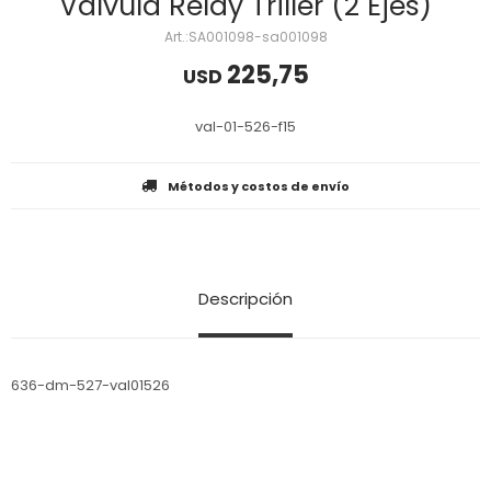
Valvula Relay Triller (2 Ejes)
SA001098-sa001098
225,75
USD
val-01-526-f15
Métodos y costos de envío
Descripción
636-dm-527-val01526