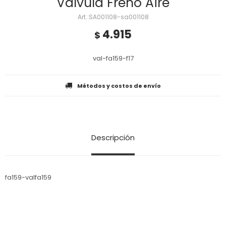
Valvula Freno Aire
SA001108-sa001108
4.915
$
val-fa159-f17
Métodos y costos de envío
Descripción
fa159-valfa159