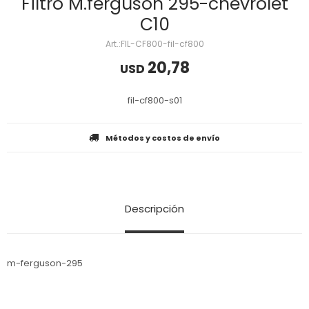
Filtro M.ferguson 295-chevrolet
C10
FIL-CF800-fil-cf800
20,78
USD
fil-cf800-s01
Métodos y costos de envío
Descripción
m-ferguson-295