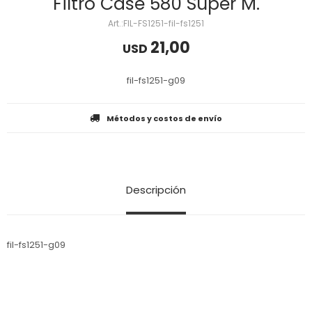
Filtro Case 580 Super M.
FIL-FS1251-fil-fs1251
21,00
USD
fil-fs1251-g09
Métodos y costos de envío
Descripción
fil-fs1251-g09