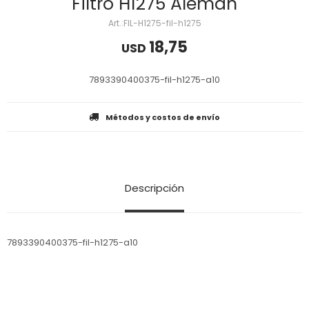
Filtro H1275 Aleman
FIL-H1275-fil-h1275
18,75
USD
7893390400375-fil-h1275-a10
Métodos y costos de envío
Descripción
7893390400375-fil-h1275-a10