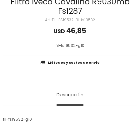
Filtro Iveco Cavalino R9030mb
Fs1287
FIL-FS19532-fil-fs19532
46,85
USD
fil-fs19532-g10
Métodos y costos de envío
Descripción
fil-fs19532-g10