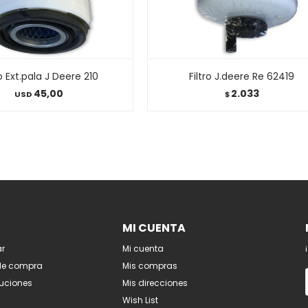
ro Ext.pala J Deere 210
Filtro J.deere Re 62419
45,00
2.033
USD
$
MI CUENTA
r
Mi cuenta
de compra
Mis compras
luciones
Mis direcciones
Wish List