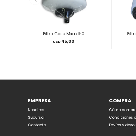
Filtro Case Mxm 150
Filt
45,00
USD
EMPRESA
COMPRA
Nosotros
Cómo compra
Sucursal
Condiciones 
Contacto
Envíos y devo