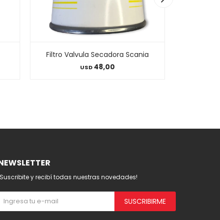
Filtro Valvula Secadora Scania
Vaso
48,00
USD
NEWSLETTER
¡Suscribite y recibí todas nuestras novedades!
SUSCRIBIRME