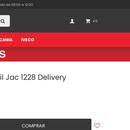
ado de 08:00 a 12:00
0
$
CANIA
IVECO
il Jac 1228 Delivery
COMPRAR