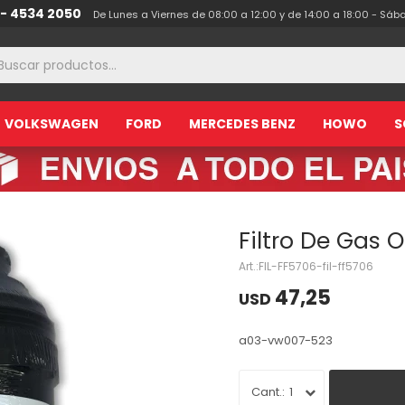
 - 4534 2050
De Lunes a Viernes de 08:00 a 12:00 y de 14:00 a 18:00 - Sáb
VOLKSWAGEN
FORD
MERCEDES BENZ
HOWO
S
Filtro De Gas O
FIL-FF5706-fil-ff5706
47,25
USD
a03-vw007-523
1