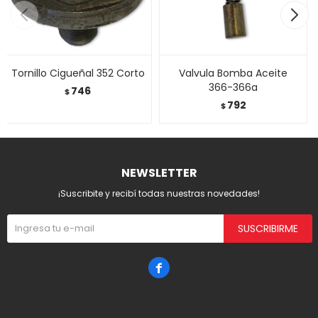
Tornillo Cigueñal 352 Corto
Valvula Bomba Aceite
366-366a
746
$
792
$
NEWSLETTER
¡Suscribite y recibí todas nuestras novedades!
SUSCRIBIRME
