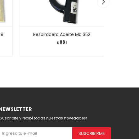
.9
Respiradero Aceite Mb 352
Valvula
881
$
NEWSLETTER
¡Suscribite y recibí todas nuestras novedades!
SUSCRIBIRME