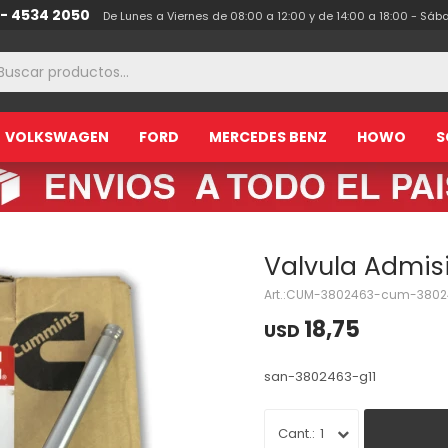
 - 4534 2050
De Lunes a Viernes de 08:00 a 12:00 y de 14:00 a 18:00 - Sáb
VOLKSWAGEN
FORD
MERCEDES BENZ
HOWO
S
Valvula Admis
CUM-3802463-cum-3802
18,75
USD
san-3802463-g11
1