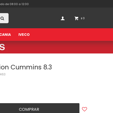
ado de 08:00 a 12:00
0
$
CANIA
IVECO
ion Cummins 8.3
463
COMPRAR