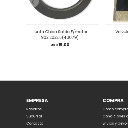
Junta Chica Salida F/motor
Valvu
90x120x2.5(40079)
15,00
USD
EMPRESA
COMPRA
Nosotros
Cómo compra
Sucursal
Condiciones 
Contacto
Envíos y devo