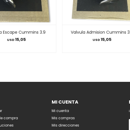
la Escape Cummins 3.9
Valvula Admision Cummins 3
15,05
15,05
USD
USD
MI CUENTA
r
Mi cuenta
de compra
Mis compras
luciones
Mis direcciones