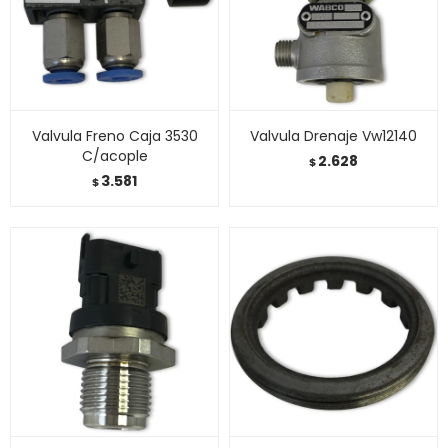
Valvula Freno Caja 3530
Valvula Drenaje Vw12140
C/acople
2.628
$
3.581
$