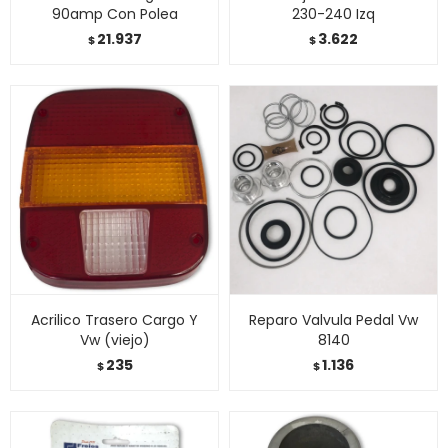
90amp Con Polea
230-240 Izq
21.937
3.622
$
$
Acrilico Trasero Cargo Y
Reparo Valvula Pedal Vw
Vw (viejo)
8140
235
1.136
$
$