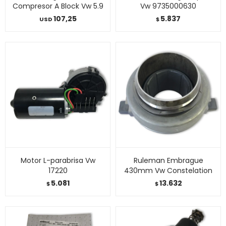
Compresor A Block Vw 5.9
Vw 9735000630
107,25
5.837
USD
$
Motor L-parabrisa Vw
Ruleman Embrague
17220
430mm Vw Constelation
5.081
13.632
$
$