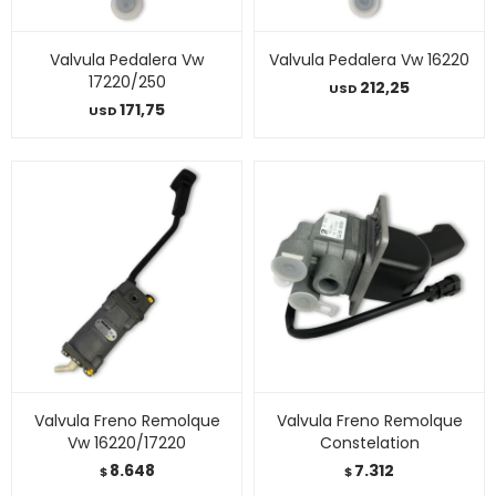
Valvula Pedalera Vw
Valvula Pedalera Vw 16220
17220/250
212,25
USD
171,75
USD
Valvula Freno Remolque
Valvula Freno Remolque
Vw 16220/17220
Constelation
8.648
7.312
$
$