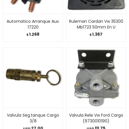
Automatico Arranque Aux.
Ruleman Cardan Vw 35300
17220
Mb1723 50mm En U
1.268
1.367
$
$
Valvula Seg.tanque Cargo
Valvula Rele Vw Ford Cargo
3/8
(9730010190)
27,00
111,75
USD
USD