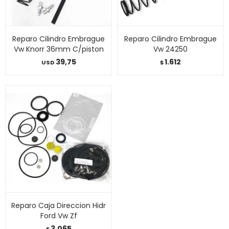
Reparo Cilindro Embrague
Reparo Cilindro Embrague
Vw Knorr 36mm C/piston
Vw 24250
39,75
1.612
USD
$
Reparo Caja Direccion Hidr
Ford Vw Zf
3.065