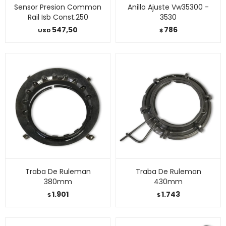
Sensor Presion Common
Anillo Ajuste Vw35300 -
Rail Isb Const.250
3530
547,50
786
USD
$
Traba De Ruleman
Traba De Ruleman
380mm
430mm
1.901
1.743
$
$