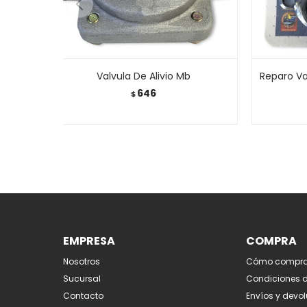
Valvula De Alivio Mb
Reparo Va
646
$
EMPRESA
COMPRA
Nosotros
Cómo compra
Sucursal
Condiciones 
Contacto
Envíos y devo