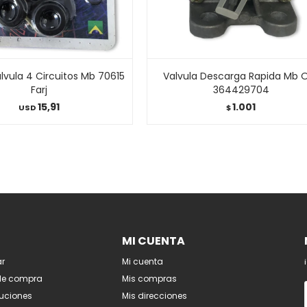
lvula 4 Circuitos Mb 70615
Valvula Descarga Rapida Mb 
Farj
364429704
15,91
1.001
USD
$
MI CUENTA
r
Mi cuenta
de compra
Mis compras
luciones
Mis direcciones