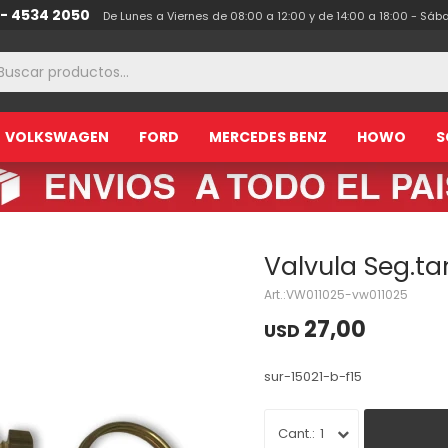
 - 4534 2050
De Lunes a Viernes de 08:00 a 12:00 y de 14:00 a 18:00 - Sáb
VOLKSWAGEN
FORD
MERCEDES BENZ
HOWO
S
Valvula Seg.t
VW011025-vw011025
27,00
USD
sur-15021-b-f15
1