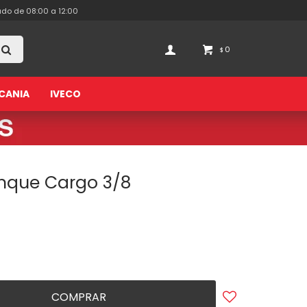
ado de 08:00 a 12:00
0
$
CANIA
IVECO
anque Cargo 3/8
COMPRAR