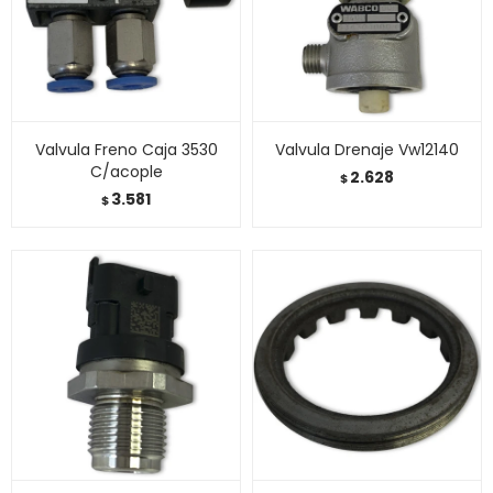
Valvula Freno Caja 3530
Valvula Drenaje Vw12140
C/acople
2.628
$
3.581
$