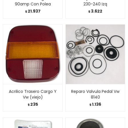
90amp Con Polea
230-240 Izq
21.937
3.622
$
$
Acrilico Trasero Cargo Y
Reparo Valvula Pedal Vw
Vw (viejo)
8140
235
1.136
$
$