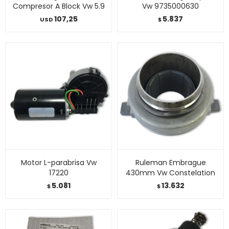
Compresor A Block Vw 5.9
Vw 9735000630
107,25
5.837
USD
$
Motor L-parabrisa Vw
Ruleman Embrague
17220
430mm Vw Constelation
5.081
13.632
$
$