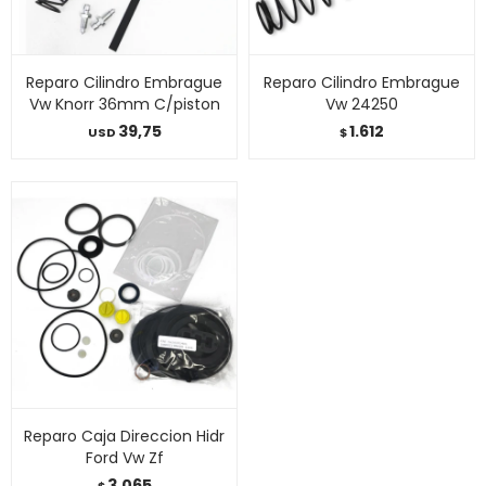
Reparo Cilindro Embrague
Reparo Cilindro Embrague
Vw Knorr 36mm C/piston
Vw 24250
39,75
1.612
USD
$
Reparo Caja Direccion Hidr
Ford Vw Zf
3.065