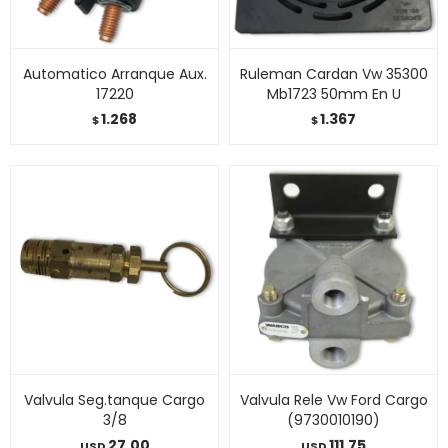
Automatico Arranque Aux.
Ruleman Cardan Vw 35300
17220
Mb1723 50mm En U
1.268
1.367
$
$
Valvula Seg.tanque Cargo
Valvula Rele Vw Ford Cargo
3/8
(9730010190)
27,00
111,75
USD
USD