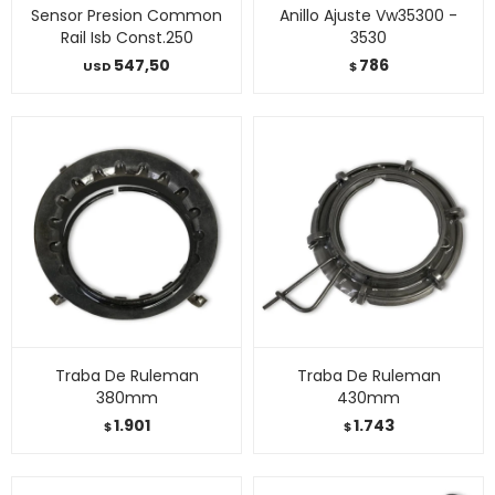
Sensor Presion Common
Anillo Ajuste Vw35300 -
Rail Isb Const.250
3530
547,50
786
USD
$
Traba De Ruleman
Traba De Ruleman
380mm
430mm
1.901
1.743
$
$