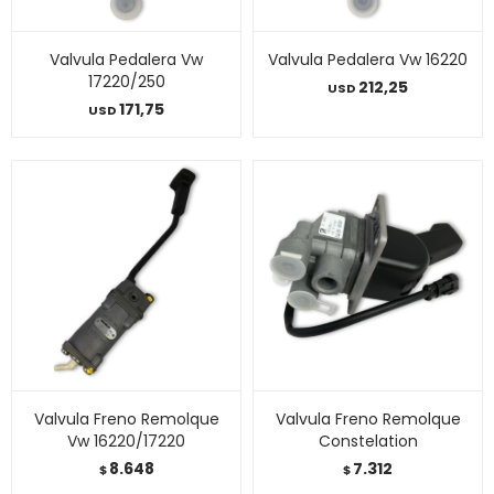
Valvula Pedalera Vw
Valvula Pedalera Vw 16220
17220/250
212,25
USD
171,75
USD
Valvula Freno Remolque
Valvula Freno Remolque
Vw 16220/17220
Constelation
8.648
7.312
$
$