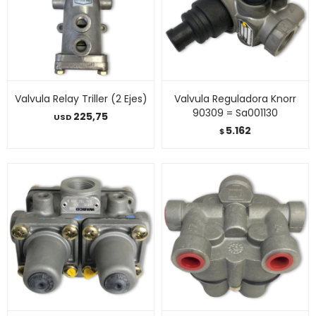
Valvula Relay Triller (2 Ejes)
Valvula Reguladora Knorr
90309 = Sa001130
225,75
USD
5.162
$