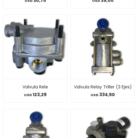
30,75
39,00
USD
USD
Valvula Rele
Valvula Relay Triller (3 Ejes)
123,29
334,50
USD
USD