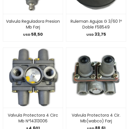
Valvula Reguladora Presion
Ruleman Agujas G 3/60 1º
Mb Farj
Doble F58549
58,50
33,75
USD
USD
Valvula Protectora 4 Circ
Valvula Protectora 4 Cir.
Mb Nº14313006
Mb(wabco) Farj
4.601
88,61
$
USD