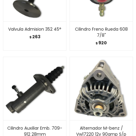
Valvula Admision 352 45°
Cilindro Freno Rueda 608
7/8"
263
$
920
$
Cilindro Auxiliar Emb. 709-
Alternador M-benz /
912 28mm
Vw17220 12v 90amp S/p