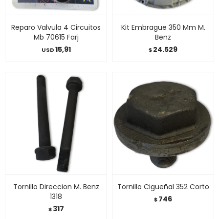
Reparo Valvula 4 Circuitos
Kit Embrague 350 Mm M.
Mb 70615 Farj
Benz
15,91
24.529
USD
$
Tornillo Direccion M. Benz
Tornillo Cigueñal 352 Corto
1318
746
$
317
$