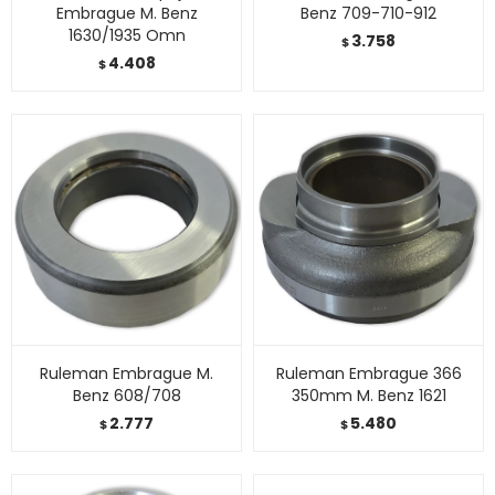
Embrague M. Benz
Benz 709-710-912
1630/1935 Omn
3.758
$
4.408
$
Ruleman Embrague M.
Ruleman Embrague 366
Benz 608/708
350mm M. Benz 1621
2.777
5.480
$
$