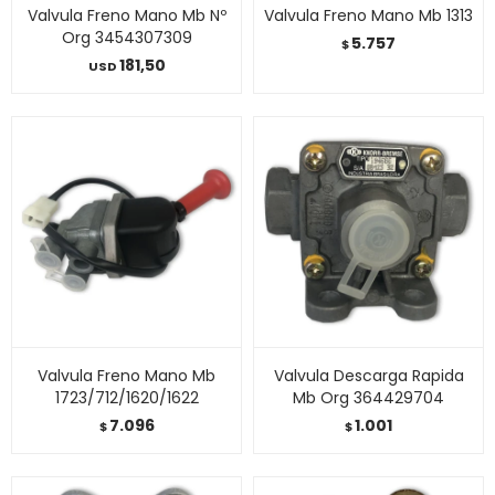
Valvula Freno Mano Mb Nº
Valvula Freno Mano Mb 1313
Org 3454307309
5.757
$
181,50
USD
Valvula Freno Mano Mb
Valvula Descarga Rapida
1723/712/1620/1622
Mb Org 364429704
7.096
1.001
$
$