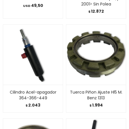
2001> Sin Polea
49,50
USD
12.872
$
Cilindro Acel-apagador
Tuerca Piñon Ajuste Hl5 M.
364-366-449
Benz 1313
2.043
1.994
$
$