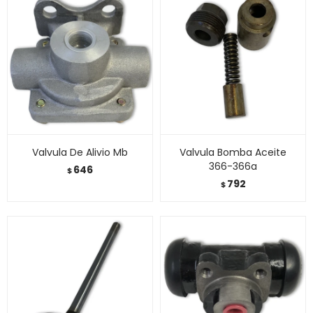
Valvula De Alivio Mb
Valvula Bomba Aceite
366-366a
646
$
792
$