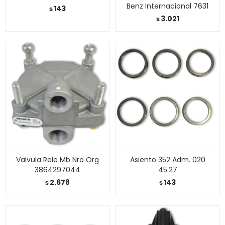
Benz Internacional 7631
143
$
3.021
$
Valvula Rele Mb Nro Org
Asiento 352 Adm. 020
3864297044
45.27
2.678
143
$
$