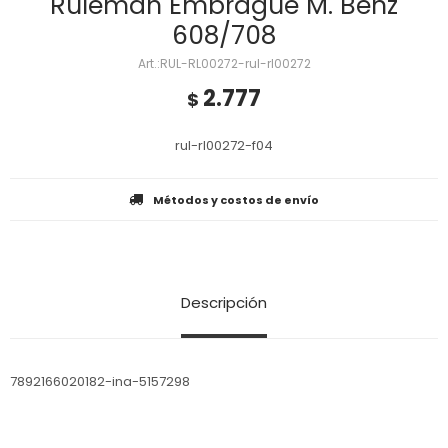
Ruleman Embrague M. Benz
608/708
RUL-RL00272-rul-rl00272
2.777
$
rul-rl00272-f04
Métodos y costos de envío
Descripción
7892166020182-ina-5157298