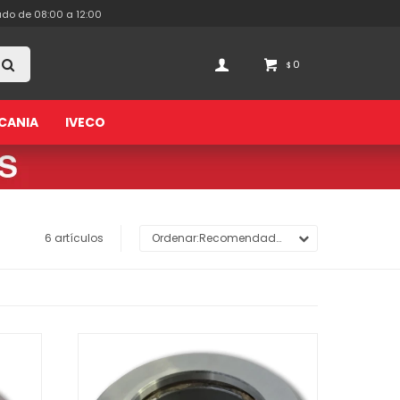
ado de 08:00 a 12:00
0
$
CANIA
IVECO
6 artículos
Recomendados