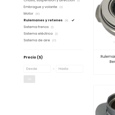
Chásis, suspensión y dirección
(1)
Embrague y volante
(3)
Motor
(10)
Rulemanes y retenes
(6)
Sistema frenos
(1)
Sistema eléctrico
(1)
Sistema de aire
(17)
Rulema
Precio
($)
Be
OK