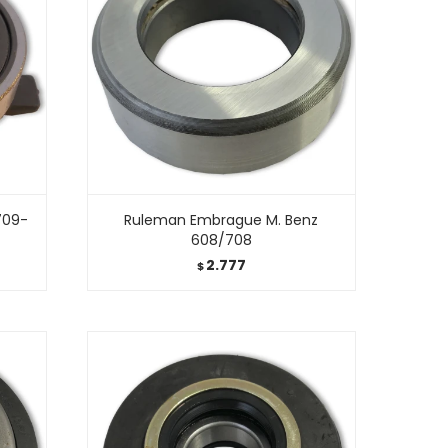
709-
Ruleman Embrague M. Benz
608/708
2.777
$