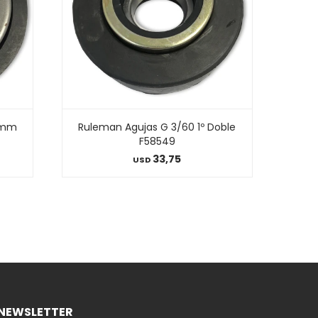
5mm
Ruleman Agujas G 3/60 1º Doble
F58549
33,75
USD
NEWSLETTER