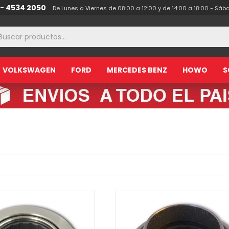
 - 4534 2050
De Lunes a Viernes de 08:00 a 12:00 y de 14:00 a 18:00 - Sáb
VOLKSWAGEN
FORD
MERCEDES BENZ
HOWO
S