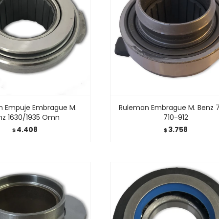
n Empuje Embrague M.
Ruleman Embrague M. Benz 
nz 1630/1935 Omn
710-912
4.408
3.758
$
$