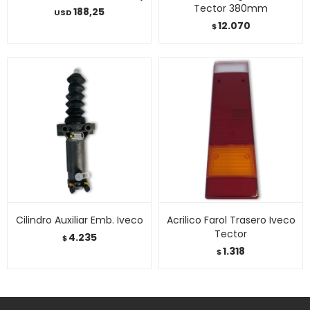
Tector 380mm
188,25
USD
12.070
$
Cilindro Auxiliar Emb. Iveco
Acrilico Farol Trasero Iveco
Tector
4.235
$
1.318
$