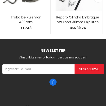
Traba De Ruleman
Reparo Cilindro Embrague
430mm
Vw Knorr 36mm C/piston
1.743
39,75
$
USD
NEWSLETTER
¡Suscribite y recibí todas nuestras novedades!
SUSCRIBIRME
