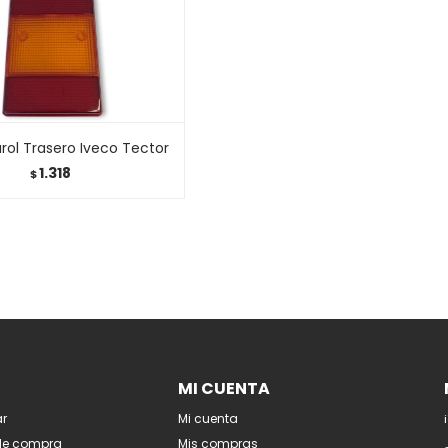
arol Trasero Iveco Tector
1.318
$
MI CUENTA
r
Mi cuenta
de compra
Mis compras