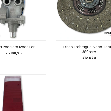
a Pedalera Iveco Farj
Disco Embrague Iveco Tec
380mm
188,25
USD
12.070
$