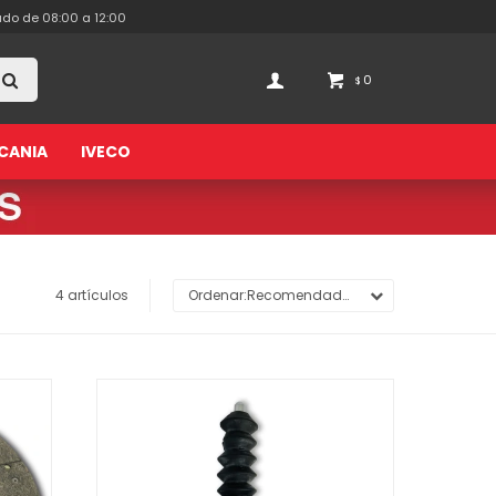
ado de 08:00 a 12:00
0
$
CANIA
IVECO
4 artículos
Recomendados