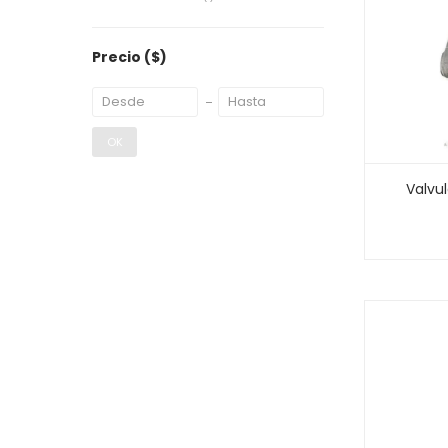
Precio
($)
OK
Valvul