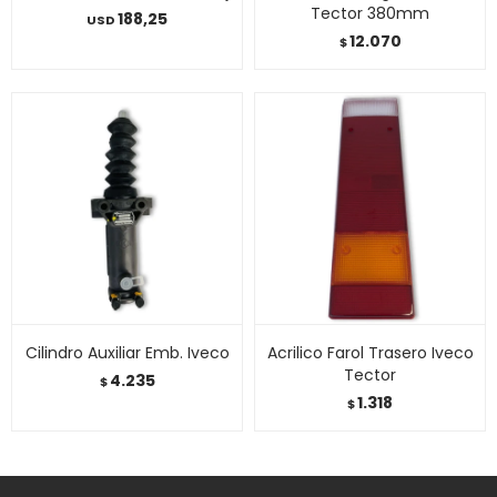
Tector 380mm
188,25
USD
12.070
$
Cilindro Auxiliar Emb. Iveco
Acrilico Farol Trasero Iveco
Tector
4.235
$
1.318
$