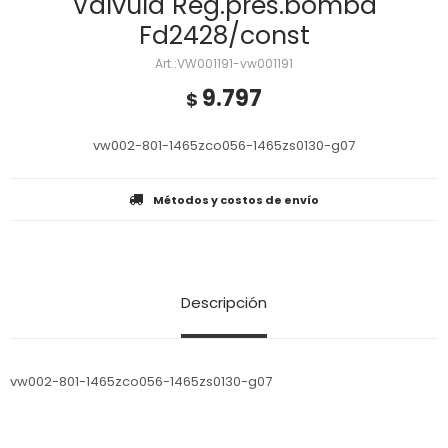
Valvula Reg.pres.bomba
Fd2428/const
VW001191-vw001191
9.797
$
vw002-801-1465zco056-1465zs0130-g07
Métodos y costos de envío
Descripción
vw002-801-1465zco056-1465zs0130-g07