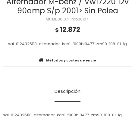
Alternador M-benz / Vw17220 12v
90amp S/p 2001> Sin Polea
MB001071-mb001071
12.872
$
sal-0124325118-alternador-kcb1-f000bl0477-zm90-108-01-1g
Métodos y costos de envío
Descripción
sal-0124325118-alternador-kcb1-f000bl0477-zm90-108-01-1g