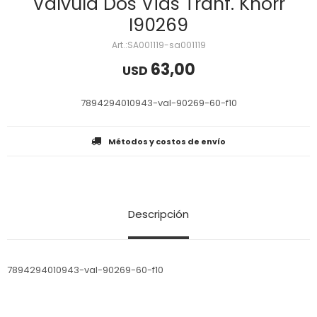
Valvula Dos Vias Tranf. Knorr
I90269
SA001119-sa001119
63,00
USD
7894294010943-val-90269-60-f10
Métodos y costos de envío
Descripción
7894294010943-val-90269-60-f10