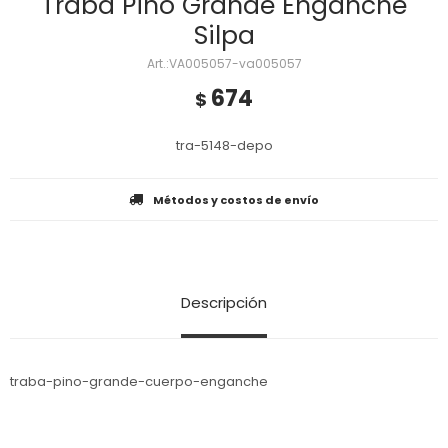
Traba Pino Grande Enganche
Silpa
VA005057-va005057
674
$
tra-5148-depo
Métodos y costos de envío
Descripción
traba-pino-grande-cuerpo-enganche