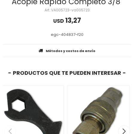
Acople Rapido Completo 3/8"
VA005723-va005723
13,27
USD
egc-404837-f20
Métodos y costos de envío
PRODUCTOS QUE TE PUEDEN INTERESAR