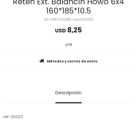
Reten Ext. Balancin Howo 6x4
160*185*10.5
HW004085-hw004085
8,25
USD
y08
Métodos y costos de envío
Descripción
ref-20223