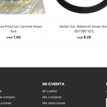
ma Prtector Central Howo
Reten Ext. Balancin Howo 6x
6x4
160*185*10.5
7,50
8,25
USD
USD
MI CUENTA
r
Mi cuenta
de compra
Mis compras
luciones
Mis direcciones