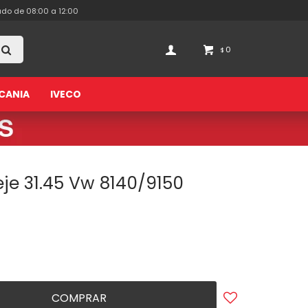
ado de 08:00 a 12:00
0
$
CANIA
IVECO
eje 31.45 Vw 8140/9150
COMPRAR