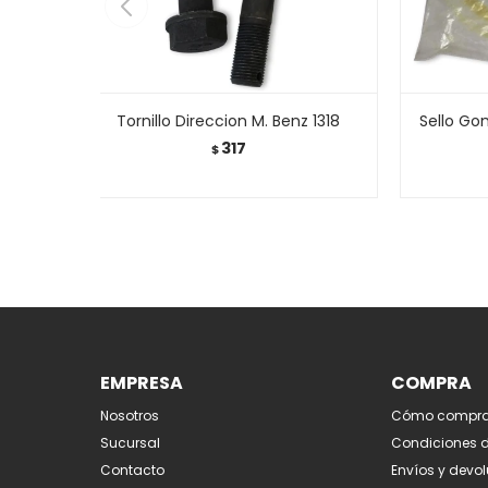
Tornillo Direccion M. Benz 1318
Sello Go
317
$
EMPRESA
COMPRA
Nosotros
Cómo compra
Sucursal
Condiciones 
Contacto
Envíos y devo