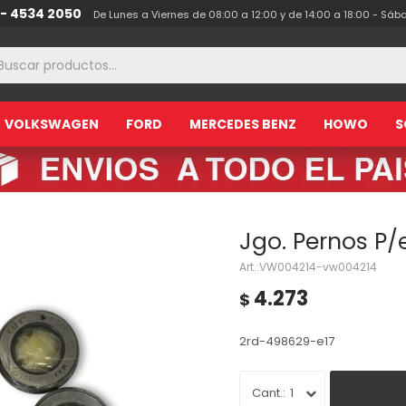
 - 4534 2050
De Lunes a Viernes de 08:00 a 12:00 y de 14:00 a 18:00 - Sáb
VOLKSWAGEN
FORD
MERCEDES BENZ
HOWO
S
Jgo. Pernos P/
VW004214-vw004214
4.273
$
2rd-498629-e17
1