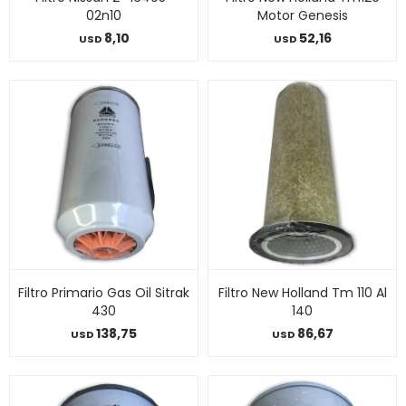
02n10
Motor Genesis
8,10
52,16
USD
USD
Filtro Primario Gas Oil Sitrak
Filtro New Holland Tm 110 Al
430
140
138,75
86,67
USD
USD