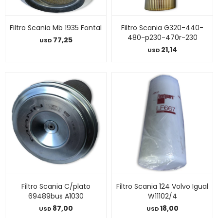
Filtro Scania Mb 1935 Fontal
Filtro Scania G320-440-
480-p230-470r-230
77,25
USD
21,14
USD
Filtro Scania C/plato
Filtro Scania 124 Volvo Igual
69489bus A1030
W11102/4
87,00
18,00
USD
USD