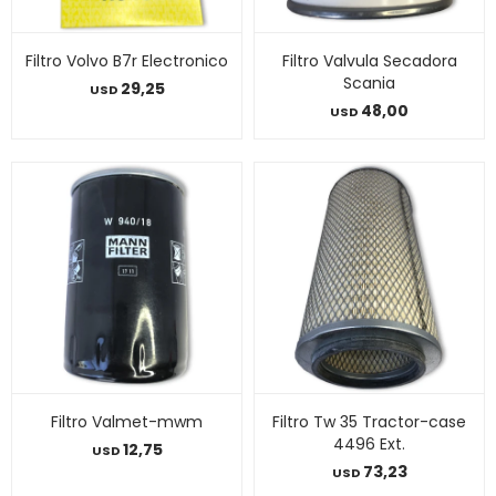
Filtro Volvo B7r Electronico
Filtro Valvula Secadora
Scania
29,25
USD
48,00
USD
Filtro Valmet-mwm
Filtro Tw 35 Tractor-case
4496 Ext.
12,75
USD
73,23
USD