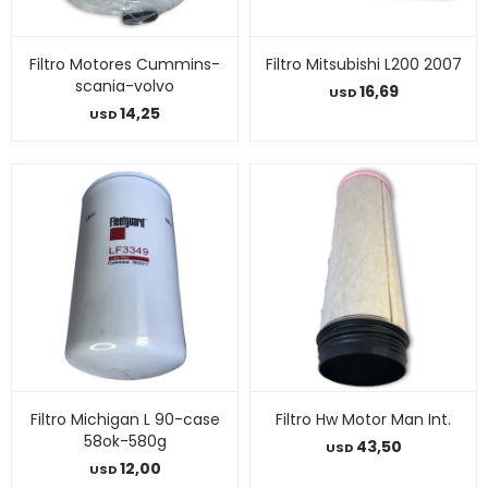
Filtro Motores Cummins-
Filtro Mitsubishi L200 2007
scania-volvo
16,69
USD
14,25
USD
Filtro Michigan L 90-case
Filtro Hw Motor Man Int.
58ok-580g
43,50
USD
12,00
USD