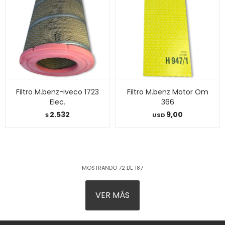
Filtro M.benz-iveco 1723
Filtro M.benz Motor Om
Elec.
366
2.532
9,00
$
USD
MOSTRANDO
72
DE
187
VER MÁS