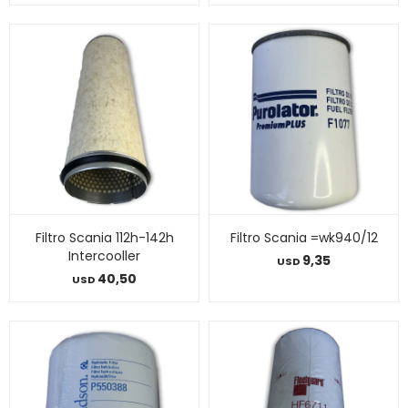
Filtro Scania 112h-142h
Filtro Scania =wk940/12
Intercooller
9,35
USD
40,50
USD