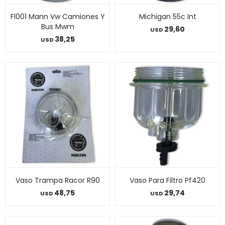
Fl001 Mann Vw Camiones Y
Michigan 55c Int
Bus Mwm
29,60
USD
38,25
USD
Vaso Trampa Racor R90
Vaso Para Filtro Pf420
48,75
29,74
USD
USD