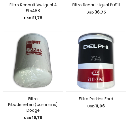
Filtro Renault Vw Igual A
Filtro Renault Igual Pu911
Ff5488
36,75
USD
21,75
USD
Filtro
Filtro Perkins Ford
Pibodimeters(cummins)
11,06
USD
Dodge
15,75
USD