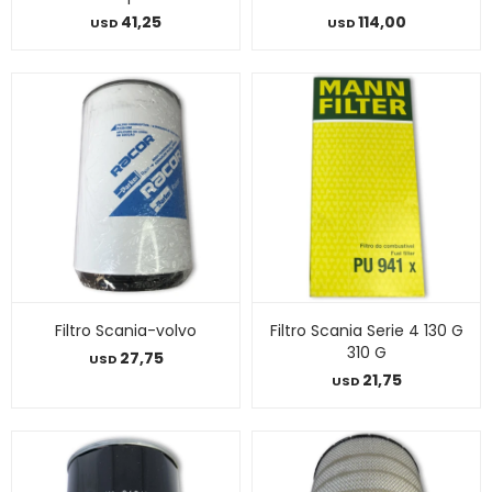
41,25
114,00
USD
USD
Filtro Scania-volvo
Filtro Scania Serie 4 130 G
310 G
27,75
USD
21,75
USD