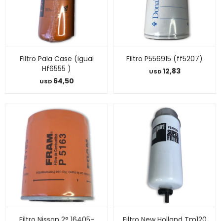
Filtro Pala Case (igual
Filtro P556915 (ff5207)
Hf6555 )
12,83
USD
64,50
USD
Filtro Nissan 2° 16405-
Filtro New Holland Tm120