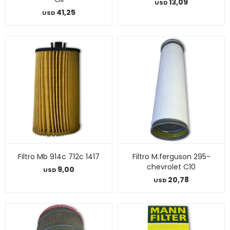
13,09
USD
41,25
USD
Filtro Mb 914c 712c 1417
Filtro M.ferguson 295-
chevrolet C10
9,00
USD
20,78
USD