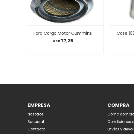
Ford Cargo Motor Cummins
Case 16
77,25
USD
EMPRESA
COMPRA
Nosotros
Cómo compra
Sucursal
Condiciones 
Contacto
Envíos y devo