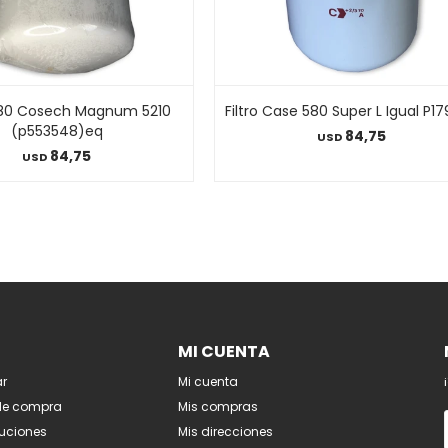
80 Cosech Magnum 5210
Filtro Case 580 Super L Igual P1
(p553548)eq
84,75
USD
84,75
USD
MI CUENTA
r
Mi cuenta
de compra
Mis compras
luciones
Mis direcciones