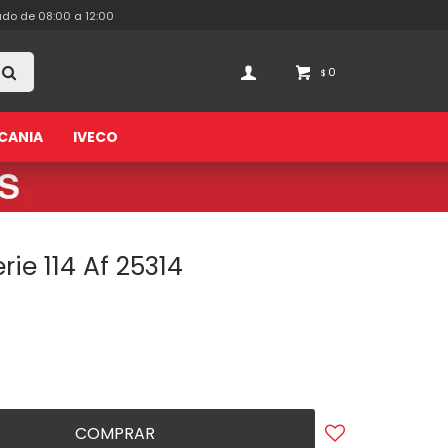
ado de 08:00 a 12:00
0
$
CANIA
IVECO
rie 114 Af 25314
COMPRAR