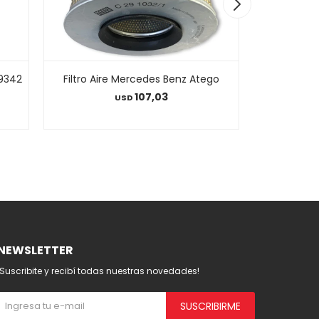
79342
Filtro Aire Mercedes Benz Atego
Filt
107,03
USD
NEWSLETTER
¡Suscribite y recibí todas nuestras novedades!
SUSCRIBIRME