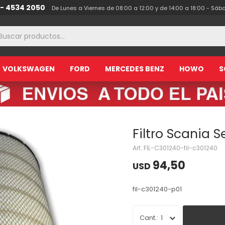
 - 4534 2050
De Lunes a Viernes de 08:00 a 12:00 y de 14:00 a 18:00 - Sáb
VOLKSWAGEN
FORD
MERCEDES BENZ
HOWO
S
Filtro Scania Se
FIL-C301240-fil-c301240
94,50
USD
fil-c301240-p01
1