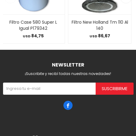
Filtro Case 580 Super L
Filtro New Holland Tm 110 Al
Igual P179342
140
84,75
86,67
USD
USD
NEWSLETTER
¡Suscribite y recibí todas nuestras novedades!
SUSCRIBIRME
