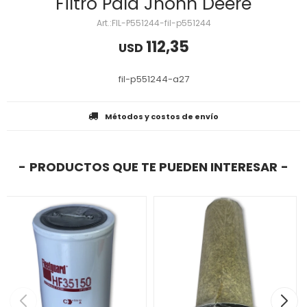
Filtro Pala Jhonn Deere
FIL-P551244-fil-p551244
112,35
USD
fil-p551244-a27
Métodos y costos de envío
PRODUCTOS QUE TE PUEDEN INTERESAR