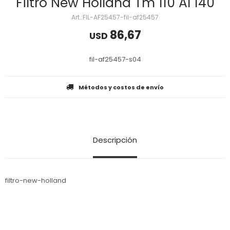
Filtro New Holland Tm 110 Al 140
FIL-AF25457-fil-af25457
86,67
USD
fil-af25457-s04
Métodos y costos de envío
Descripción
filtro-new-holland