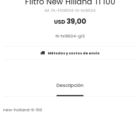
Filtro New Hilland Tl 100
FIL-FS19504-fil-fs19504
39,00
USD
fil-fs19504-g13
Métodos y costos de envío
Descripción
new-holland-tl-100