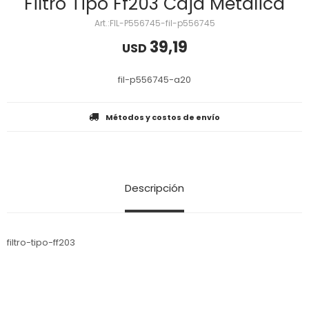
Filtro Tipo Ff203 Caja Metalica
FIL-P556745-fil-p556745
39,19
USD
fil-p556745-a20
Métodos y costos de envío
Descripción
filtro-tipo-ff203