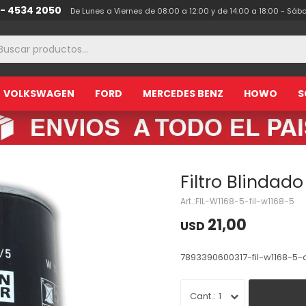
 - 4534 2050
De Lunes a Viernes de 08:00 a 12:00 y de 14:00 a 18:00 - Sáb
VOLKSWAGEN
FORD
MERCEDES BENZ
HOWO
S
Filtro Blindad
FIL-W1168-5-fil-w1168-5
21,00
USD
7893390600317-fil-w1168-5-
1