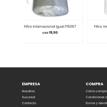
Filtro Internacional Igual Ff5067
Filtro 
19,50
USD
EMPRESA
COMPRA
Nosotros
Cómo compra
Sucursal
Condiciones 
Contacto
Envíos y devo