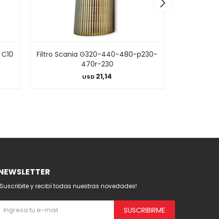
 C10
Filtro Scania G320-440-480-p230-
Fi
470r-230
21,14
USD
NEWSLETTER
¡Suscribite y recibí todas nuestras novedades!
SUSCRIBIRME