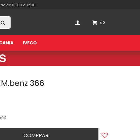
ado de 08:00 a 12:00
0
$
CANIA
IVECO
o M.benz 366
a04
COMPRAR