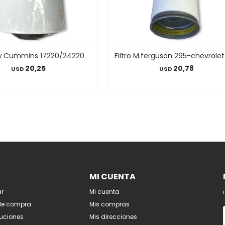
Vw Cummins 17220/24220
Filtro M.ferguson 295-chevrolet
20,25
20,78
USD
USD
MI CUENTA
r
Mi cuenta
de compra
Mis compras
luciones
Mis direcciones