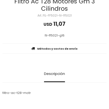
Filtro Ac T28 Motores Gm 3
Cilindros
FIL-FF5021-fil-ff5021
11,07
USD
fil-ff5021-g16
Métodos y costos de envío
Descripción
filtro-ac-t28-motr