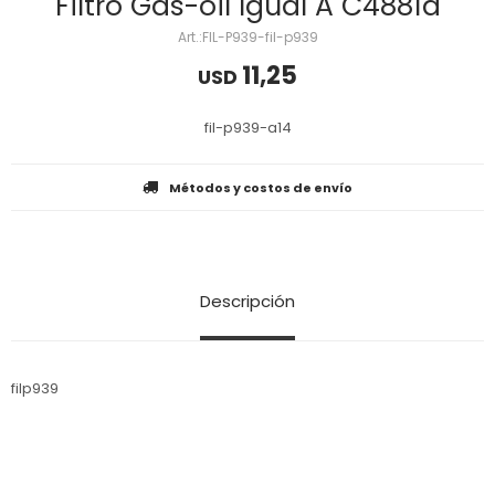
Filtro Gas-oil Igual A C4881a
FIL-P939-fil-p939
11,25
USD
fil-p939-a14
Métodos y costos de envío
Descripción
filp939