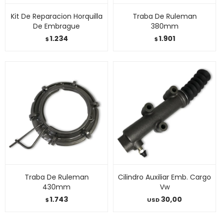
Kit De Reparacion Horquilla
Traba De Ruleman
De Embrague
380mm
1.234
1.901
$
$
Traba De Ruleman
Cilindro Auxiliar Emb. Cargo
430mm
Vw
1.743
30,00
$
USD