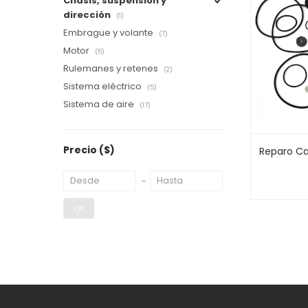
Chásis, suspensión y
dirección
(1)
Embrague y volante
(7)
Motor
(5)
Rulemanes y retenes
(2)
Sistema eléctrico
(5)
Sistema de aire
(17)
Precio
($)
Reparo Ca
OK