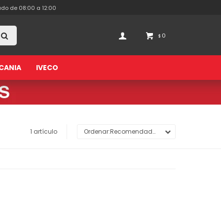
ado de 08:00 a 12:00
0
$
CANIA
IVECO
1 artículo
Recomendados