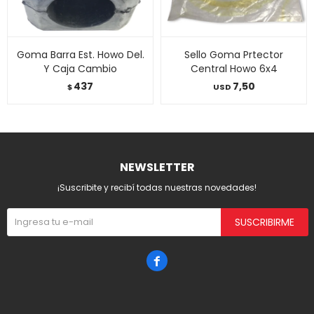
Goma Barra Est. Howo Del.
Sello Goma Prtector
Y Caja Cambio
Central Howo 6x4
437
7,50
$
USD
NEWSLETTER
¡Suscribite y recibí todas nuestras novedades!
SUSCRIBIRME
