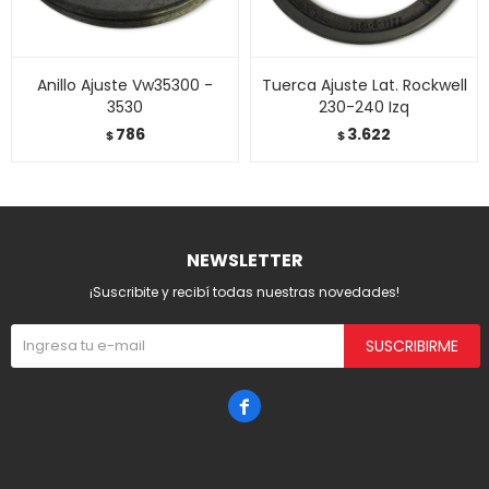
Anillo Ajuste Vw35300 -
Tuerca Ajuste Lat. Rockwell
3530
230-240 Izq
786
3.622
$
$
NEWSLETTER
¡Suscribite y recibí todas nuestras novedades!
SUSCRIBIRME
