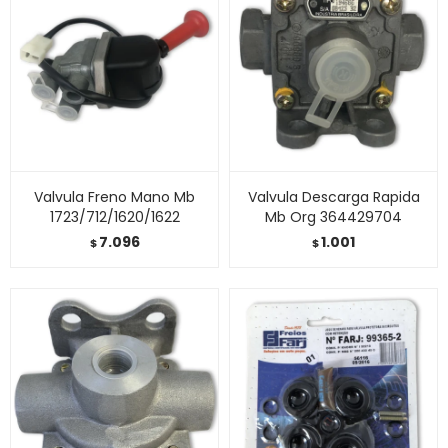
Valvula Freno Mano Mb
Valvula Descarga Rapida
1723/712/1620/1622
Mb Org 364429704
7.096
1.001
$
$