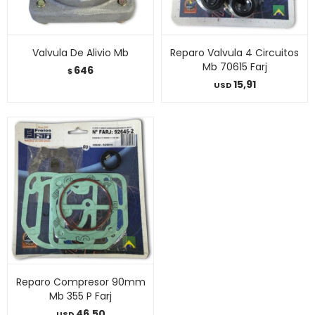
Valvula De Alivio Mb
Reparo Valvula 4 Circuitos
Mb 70615 Farj
646
$
15,91
USD
Reparo Compresor 90mm
Mb 355 P Farj
46,50
USD