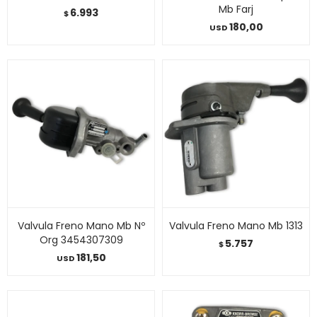
Mb Farj
6.993
$
180,00
USD
Valvula Freno Mano Mb Nº
Valvula Freno Mano Mb 1313
Org 3454307309
5.757
$
181,50
USD