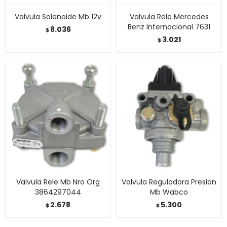
Valvula Solenoide Mb 12v
Valvula Rele Mercedes
Benz Internacional 7631
8.036
$
3.021
$
Valvula Rele Mb Nro Org
Valvula Reguladora Presion
3864297044
Mb Wabco
2.678
5.300
$
$