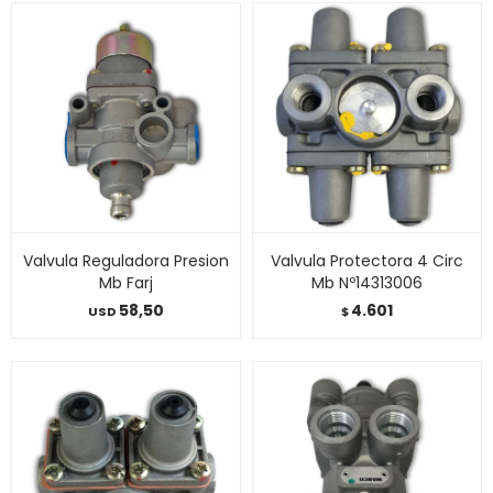
Valvula Reguladora Presion
Valvula Protectora 4 Circ
Mb Farj
Mb Nº14313006
58,50
4.601
USD
$